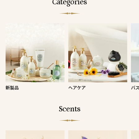
Categories
新製品
ヘアケア
バ
Scents